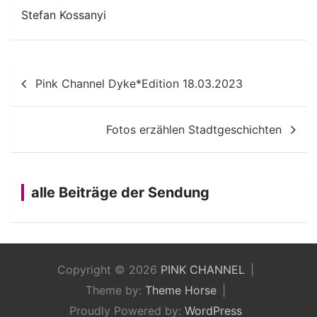
Stefan Kossanyi
Beitragsnavigation
Pink Channel Dyke*Edition 18.03.2023
Fotos erzählen Stadtgeschichten
alle Beiträge der Sendung
Copyright © 2026
PINK CHANNEL
Theme by:
Theme Horse
Proudly Powered by:
WordPress