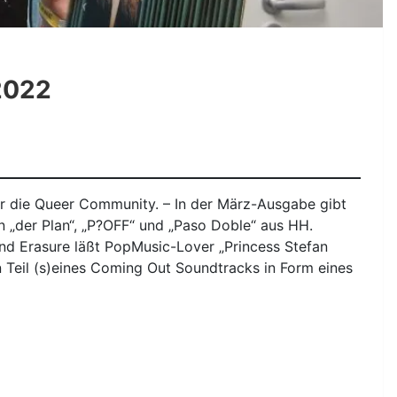
2022
ür die Queer Community. – In der März-Ausgabe gibt
n „der Plan“, „P?OFF“ und „Paso Doble“ aus HH.
nd Erasure läßt PopMusic-Lover „Princess Stefan
n Teil (s)eines Coming Out Soundtracks in Form eines