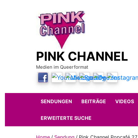
Skip
to
content
PINK CHANNEL
Medien im Queerformat
SENDUNGEN
BEITRÄGE
VIDEOS
ERWEITERTE SUCHE
Home
Sendung
Pink Channel Popcafé 27.