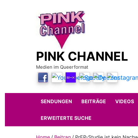
Skip
to
content
PINK CHANNEL
Medien im Queerformat
SENDUNGEN
BEITRÄGE
VIDEOS
ERWEITERTE SUCHE
Home
Beitrag
PrEP-Studie ist kein Nach