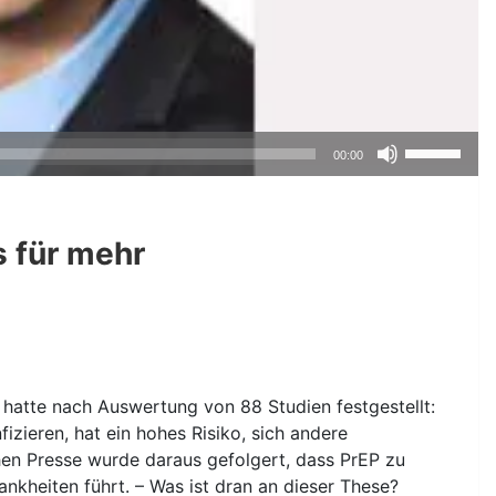
Pfeiltasten
00:00
Hoch/Runte
benutzen,
um
s für mehr
die
Lautstärke
zu
regeln.
hatte nach Auswertung von 88 Studien festgestellt:
izieren, hat ein hohes Risiko, sich andere
hen Presse wurde daraus gefolgert, dass PrEP zu
nkheiten führt. – Was ist dran an dieser These?