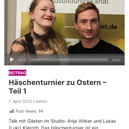
Audio-
00:00
00:00
Player
BEITRAG
Häschenturnier zu Ostern –
Teil 1
1. April 2023
admin
Post Views:
94
Talk mit Gästen im Studio: Anja Völker und Lukas
(Luki) Kieroth. Das Häschenturnier ist ein