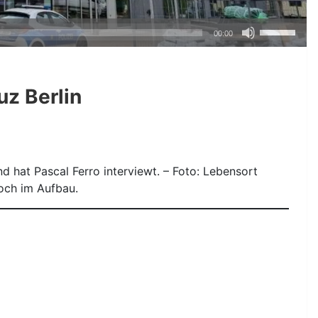
Pfeiltasten
00:00
Hoch/Runte
benutzen,
um
z Berlin
die
Lautstärke
zu
regeln.
d hat Pascal Ferro interviewt. – Foto: Lebensort
noch im Aufbau.