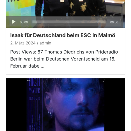
Audio-
00:00
00:00
Player
Isaak für Deutschland beim ESC in Malmö
2. März 2024
admin
Post Views: 67 Thomas Diedrichs von Prideradio
Berlin war beim Deutschen Vorentscheid am 16.
Februar dabei.…