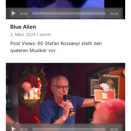
Audio-
00:00
00:00
Player
Blue Alien
2. März 2024
admin
Post Views: 60 Stefan Kossanyi stellt den
queeren Musiker vor.
Audio-
00:00
00:00