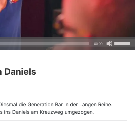
Pfeiltasten
00:00
Hoch/Runte
benutzen,
um
 Daniels
die
Lautstärke
zu
regeln.
iesmal die Generation Bar in der Langen Reihe.
ls ins Daniels am Kreuzweg umgezogen.