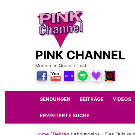
Skip
to
content
PINK CHANNEL
Medien im Queerformat
SENDUNGEN
BEITRÄGE
VIDEOS
ERWEITERTE SUCHE
Home
Beitrag
Ahnungslos – Das Quiz nun