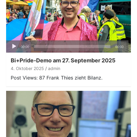
Audio-
00:00
00:00
Player
Bi+Pride-Demo am 27. September 2025
4. Oktober 2025
admin
Post Views: 87 Frank Thies zieht Bilanz.