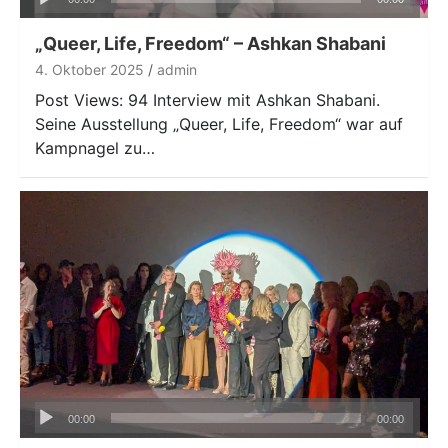
Player
„Queer, Life, Freedom“ – Ashkan Shabani
4. Oktober 2025
admin
Post Views: 94 Interview mit Ashkan Shabani.
Seine Ausstellung „Queer, Life, Freedom“ war auf
Kampnagel zu…
Audio-
00:00
00:00
Player