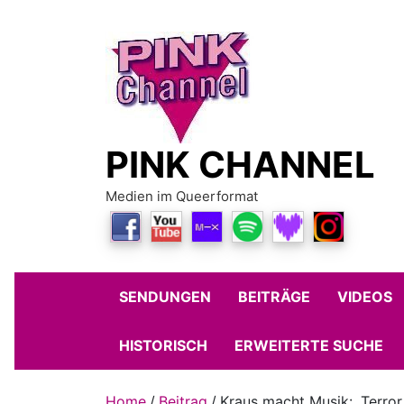
Skip
to
content
PINK CHANNEL
Medien im Queerformat
SENDUNGEN
BEITRÄGE
VIDEOS
HISTORISCH
ERWEITERTE SUCHE
Home
Beitrag
Kraus macht Musik: „Terror