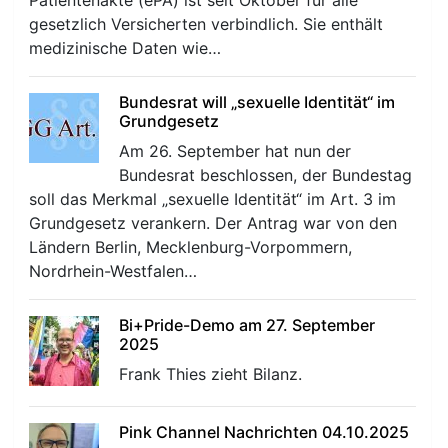
Patientenakte (ePA) ist seit Oktober für alle
gesetzlich Versicherten verbindlich. Sie enthält
medizinische Daten wie…
Bundesrat will „sexuelle Identität“ im
Grundgesetz
Am 26. September hat nun der
r
Bundesrat beschlossen, der Bundestag
soll das Merkmal „sexuelle Identität“ im Art. 3 im
Grundgesetz verankern. Der Antrag war von den
Ländern Berlin, Mecklenburg-Vorpommern,
Nordrhein-Westfalen…
Bi+Pride-Demo am 27. September
2025
Frank Thies zieht Bilanz.
Pink Channel Nachrichten 04.10.2025