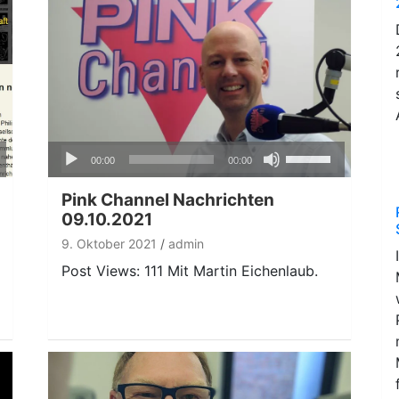
Audio-
ten
Pfeiltasten
00:00
00:00
Player
nter
Hoch/Runter
n,
benutzen,
Pink Channel Nachrichten
um
09.10.2021
die
9. Oktober 2021
admin
ke
Lautstärke
Post Views: 111 Mit Martin Eichenlaub.
zu
regeln.