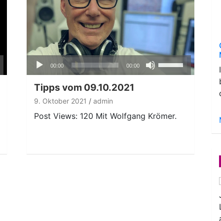
Audio-
ten
Pfeiltasten
00:00
00:00
Player
nter
Hoch/Runter
n,
benutzen,
Tipps vom 09.10.2021
um
9. Oktober 2021
admin
die
Post Views: 120 Mit Wolfgang Krömer.
ke
Lautstärke
zu
regeln.