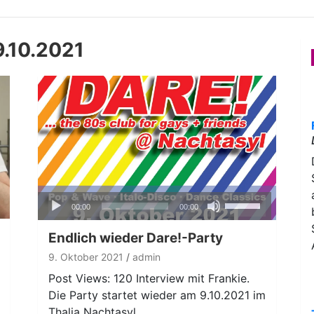
.10.2021
Audio-
Pfeiltasten
00:00
00:00
Player
Hoch/Runter
benutzen,
Endlich wieder Dare!-Party
um
9. Oktober 2021
admin
die
Post Views: 120 Interview mit Frankie.
Lautstärke
Die Party startet wieder am 9.10.2021 im
zu
Thalia Nachtasyl.