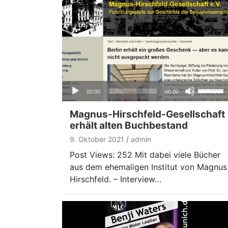
Audio-
Pfeiltas
00:00
00:00
Player
Hoch/Ru
benutze
Magnus-Hirschfeld-Gesellschaft
um
erhält alten Buchbestand
die
9. Oktober 2021
admin
Lautstär
Post Views: 252 Mit dabei viele Bücher
zu
aus dem ehemaligen Institut von Magnus
regeln.
Hirschfeld. – Interview…