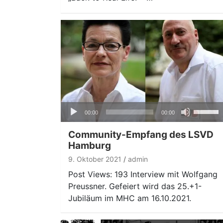
Audio-
Pfeiltas
00:00
00:00
Player
Hoch/Ru
benutze
Community-Empfang des LSVD
um
Hamburg
die
9. Oktober 2021
admin
Lautstär
Post Views: 193 Interview mit Wolfgang
zu
Preussner. Gefeiert wird das 25.+1-
regeln.
Jubiläum im MHC am 16.10.2021.