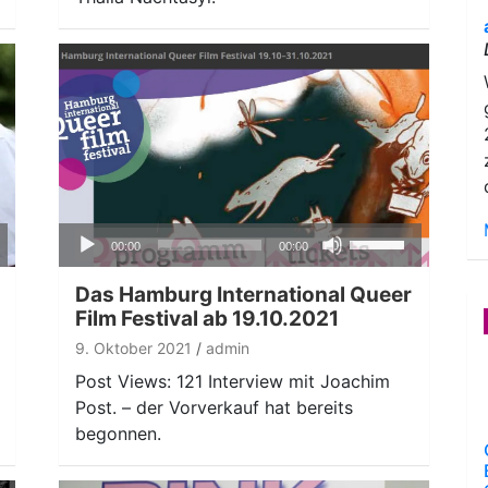
regeln.
Audio-
ten
Pfeiltasten
00:00
00:00
Player
nter
Hoch/Runter
n,
benutzen,
Das Hamburg International Queer
um
Film Festival ab 19.10.2021
die
9. Oktober 2021
admin
ke
Lautstärke
Post Views: 121 Interview mit Joachim
zu
Post. – der Vorverkauf hat bereits
regeln.
begonnen.