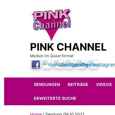
Skip
to
content
PINK CHANNEL
Medien im Queerformat
SENDUNGEN
BEITRÄGE
VIDEOS
ERWEITERTE SUCHE
Home
Sendung 09.10.2021