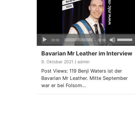
Audio-
Pfeiltas
00:00
00:00
Player
Hoch/Ru
benutze
Bavarian Mr Leather im Interview
um
9. Oktober 2021
admin
die
Post Views: 119 Benji Waters ist der
Lautstär
Bavarian Mr Leather. Mitte September
zu
war er bei Folsom…
regeln.