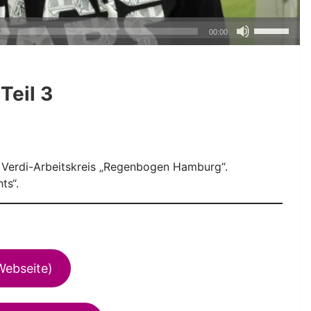
Pfeiltasten
00:00
Hoch/Runte
benutzen,
um
Teil 3
die
Lautstärke
zu
regeln.
 Verdi-Arbeitskreis „Regenbogen Hamburg“.
ts“.
Webseite)