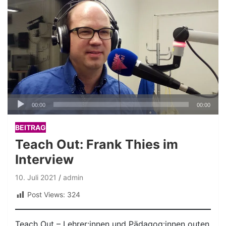
Audio-
00:00
00:00
Player
BEITRAG
Teach Out: Frank Thies im
Interview
10. Juli 2021
admin
Post Views:
324
Teach Out – Lehrer:innen und Pädagog:innen outen