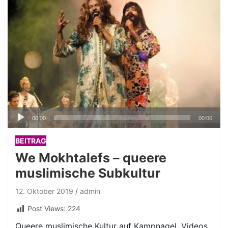
Audio-
00:00
00:00
Player
BEITRAG
We Mokhtalefs – queere
muslimische Subkultur
12. Oktober 2019
admin
Post Views:
224
Queere muslimische Kultur auf Kampnagel. Videos