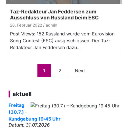
Player
Taz-Redakteur Jan Feddersen zum
Ausschluss von Russland beim ESC
28. Februar 2022
admin
Post Views: 152 Russland wurde vom Eurovision
Song Contest (ESC) ausgeschlossen. Der Taz-
Redakteur Jan Feddersen dazu…
Seitennummerierung
1
2
Next
der
Beiträge
aktuell
Freitag
(30.7.) –
Kundgebung 19:45 Uhr
Datum: 31.07.2026