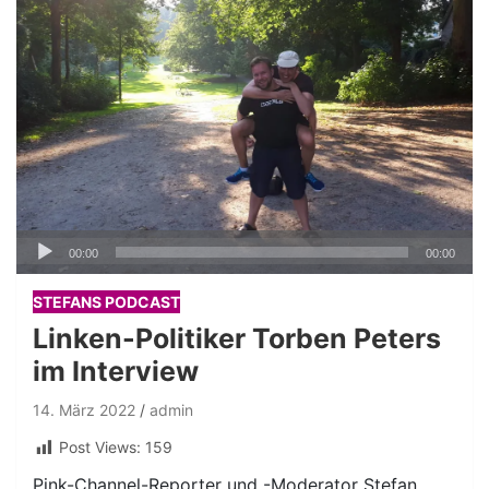
Audio-
00:00
00:00
Player
STEFANS PODCAST
Linken-Politiker Torben Peters
im Interview
14. März 2022
admin
Post Views:
159
Pink-Channel-Reporter und -Moderator Stefan