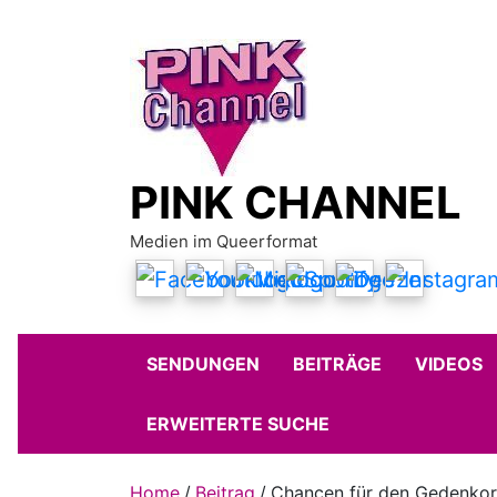
Skip
to
content
PINK CHANNEL
Medien im Queerformat
SENDUNGEN
BEITRÄGE
VIDEOS
ERWEITERTE SUCHE
Home
Beitrag
Chancen für den Gedenkort 