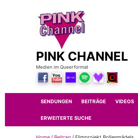
Skip
to
content
PINK CHANNEL
Medien im Queerformat
SENDUNGEN
BEITRÄGE
VIDEOS
ERWEITERTE SUCHE
Home
Beitrag
Filmprojekt Bollenmädels