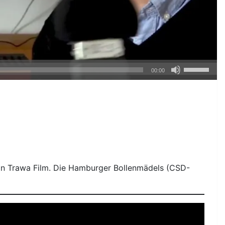
Pfeiltasten
00:00
Hoch/Runte
benutzen,
um
die
Lautstärke
zu
regeln.
 von Trawa Film. Die Hamburger Bollenmädels (CSD-