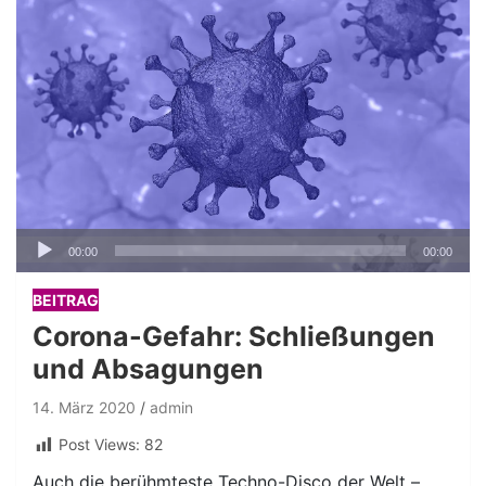
Audio-
00:00
00:00
Player
BEITRAG
Corona-Gefahr: Schließungen
und Absagungen
14. März 2020
admin
Post Views:
82
Auch die berühmteste Techno-Disco der Welt –