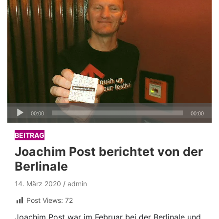
Audio-
00:00
00:00
Player
BEITRAG
Joachim Post berichtet von der
Berlinale
14. März 2020
admin
Post Views:
72
Joachim Post war im Februar bei der Berlinale und