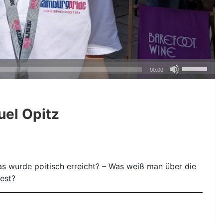
Pfeiltasten
00:00
Hoch/Runte
benutzen,
um
uel Opitz
die
Lautstärke
zu
regeln.
 wurde poitisch erreicht? – Was weiß man über die
est?