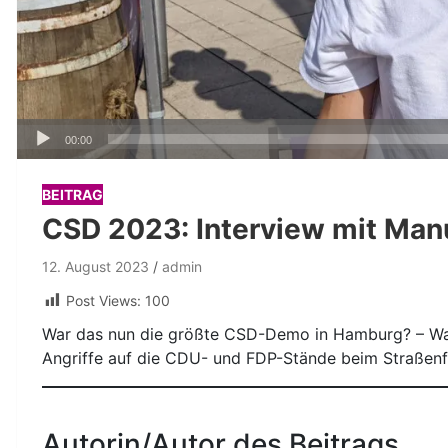
Audio-
00:00
Player
BEITRAG
CSD 2023: Interview mit Man
12. August 2023
admin
Post Views:
100
War das nun die größte CSD-Demo in Hamburg? – Was
Angriffe auf die CDU- und FDP-Stände beim Straßenf
Autorin/Autor des Beitrags