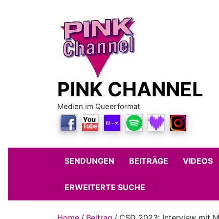
Skip
to
content
PINK CHANNEL
Medien im Queerformat
SENDUNGEN
BEITRÄGE
VIDEOS
ERWEITERTE SUCHE
Home
Beitrag
CSD 2023: Interview mit M