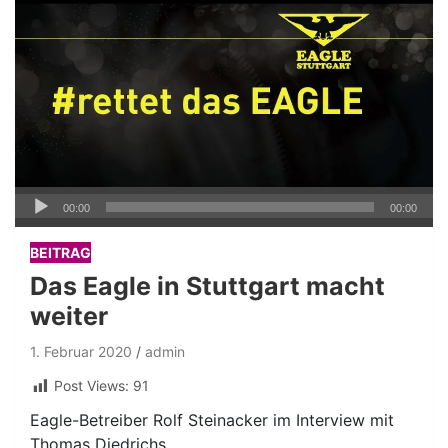
Audio-
00:00
00:00
Player
BEITRAG
Das Eagle in Stuttgart macht
weiter
1. Februar 2020
admin
Post Views:
91
Eagle-Betreiber Rolf Steinacker im Interview mit
Thomas Diedrichs.