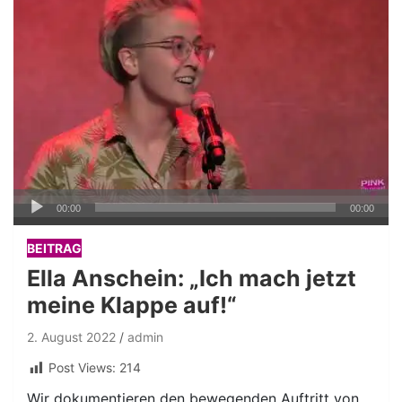
Audio-
00:00
00:00
Player
BEITRAG
Ella Anschein: „Ich mach jetzt
meine Klappe auf!“
2. August 2022
admin
Post Views:
214
Wir dokumentieren den bewegenden Auftritt von