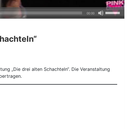
Pfeiltasten
00:00
Hoch/Runte
benutzen,
um
chachteln“
die
Lautstärke
zu
regeln.
ung „Die drei alten Schachteln“. Die Veranstaltung
bertragen.