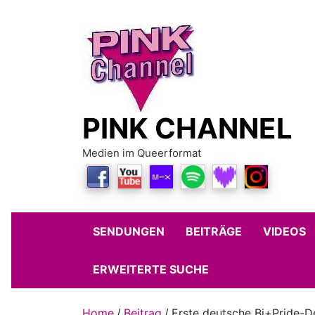
Skip
to
content
PINK CHANNEL
Medien im Queerformat
SENDUNGEN
BEITRÄGE
VIDEOS
ERWEITERTE SUCHE
Home
Beitrag
Erste deutsche Bi+Pride-D