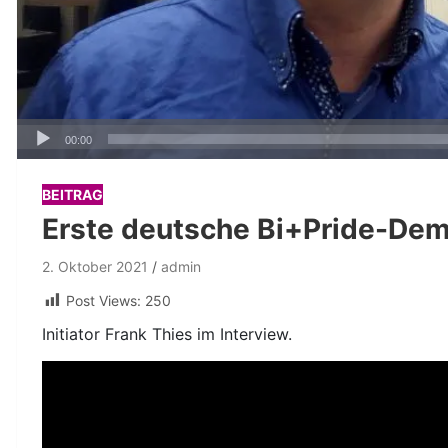
Audio-
00:00
Player
BEITRAG
Erste deutsche Bi+Pride-Demo
2. Oktober 2021
admin
Post Views:
250
Initiator Frank Thies im Interview.