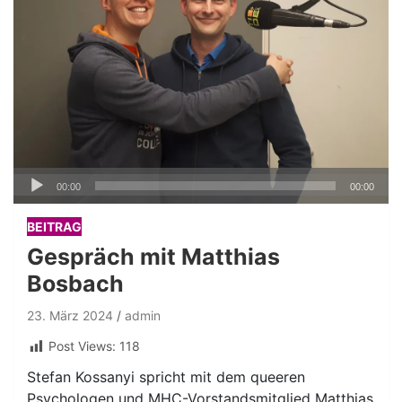
Audio-
00:00
00:00
Player
BEITRAG
Gespräch mit Matthias
Bosbach
23. März 2024
admin
Post Views:
118
Stefan Kossanyi spricht mit dem queeren
Psychologen und MHC-Vorstandsmitglied Matthias