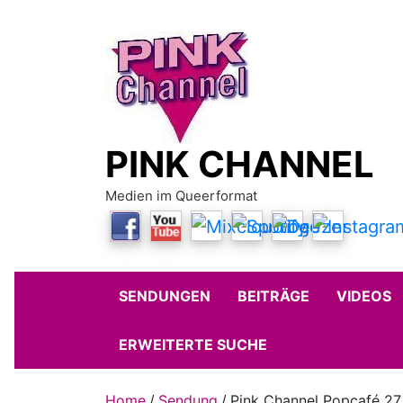
Skip
to
content
PINK CHANNEL
Medien im Queerformat
SENDUNGEN
BEITRÄGE
VIDEOS
ERWEITERTE SUCHE
Home
Sendung
Pink Channel Popcafé 27