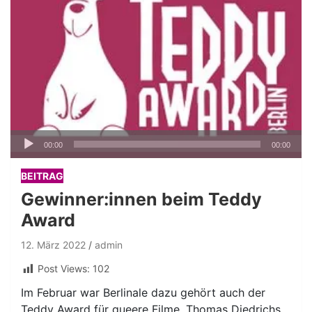
Audio-
00:00
00:00
Player
BEITRAG
Gewinner:innen beim Teddy
Award
12. März 2022
admin
Post Views:
102
Im Februar war Berlinale dazu gehört auch der
Teddy Award für queere Filme. Thomas Diedrichs