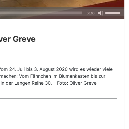
Pfeiltasten
00:00
Hoch/Runte
benutzen,
um
ver Greve
die
Lautstärke
zu
regeln.
Vom 24. Juli bis 3. August 2020 wird es wieder viele
tmachen: Vom Fähnchen im Blumenkasten bis zur
in der Langen Reihe 30. – Foto: Oliver Greve