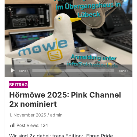
Audio-
00:00
00:00
Player
BEITRAG
Hörmöwe 2025: Pink Channel
2x nominiert
1. November 2025
admin
Post Views:
124
Wir sind 2x dabei: trans Edition: „Ehren Pride