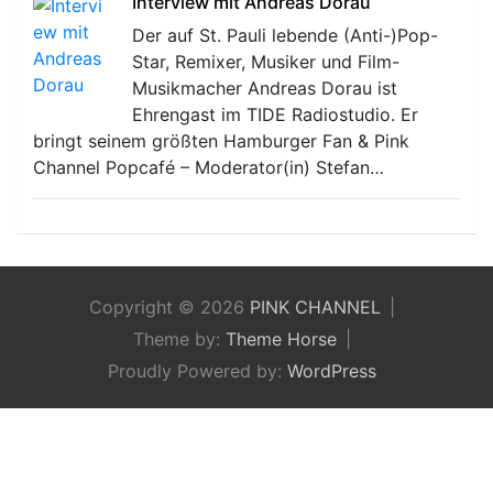
Interview mit Andreas Dorau
Der auf St. Pauli lebende (Anti-)Pop-
Star, Remixer, Musiker und Film-
Musikmacher Andreas Dorau ist
Ehrengast im TIDE Radiostudio. Er
bringt seinem größten Hamburger Fan & Pink
Channel Popcafé – Moderator(in) Stefan…
Copyright © 2026
PINK CHANNEL
Theme by:
Theme Horse
Proudly Powered by:
WordPress