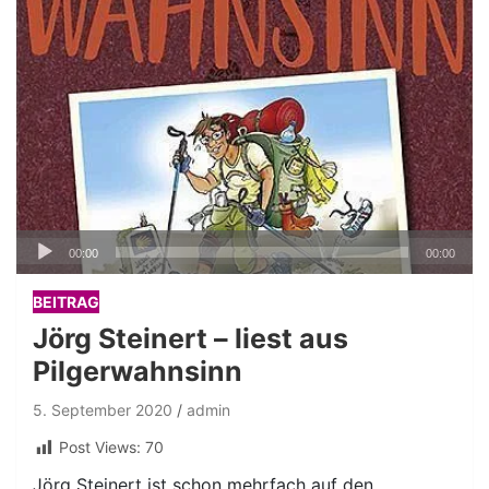
Audio-
00:00
00:00
Player
BEITRAG
Jörg Steinert – liest aus
Pilgerwahnsinn
5. September 2020
admin
Post Views:
70
Jörg Steinert ist schon mehrfach auf den