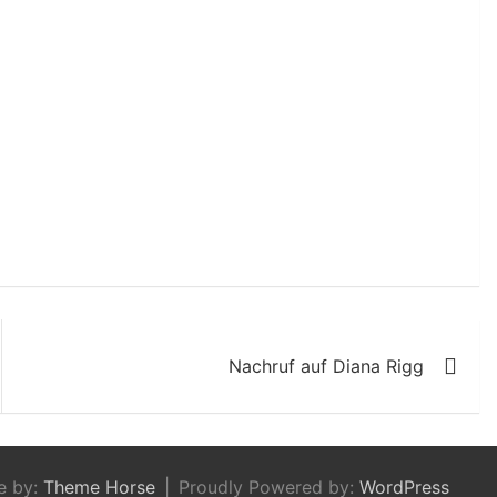
Nachruf auf Diana Rigg
e by:
Theme Horse
Proudly Powered by:
WordPress