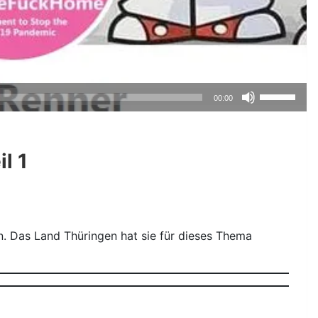
Pfeiltasten
00:00
Hoch/Runte
benutzen,
um
l 1
die
Lautstärke
zu
regeln.
. Das Land Thüringen hat sie für dieses Thema