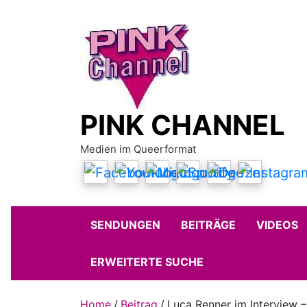
Skip
to
content
PINK CHANNEL
Medien im Queerformat
SENDUNGEN
BEITRÄGE
VIDEOS
ERWEITERTE SUCHE
Home
Beitrag
Luca Renner im Interview – 