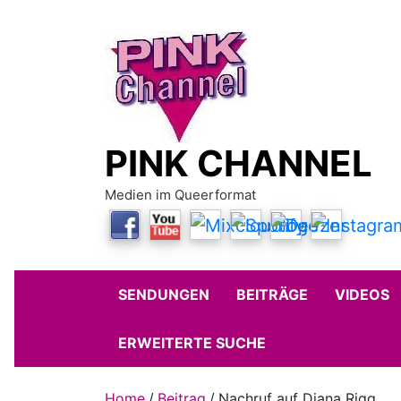
Skip
to
content
PINK CHANNEL
Medien im Queerformat
SENDUNGEN
BEITRÄGE
VIDEOS
ERWEITERTE SUCHE
Home
Beitrag
Nachruf auf Diana Rigg