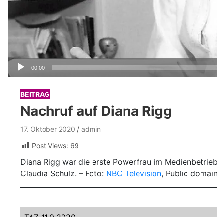
Audio-
00:00
Player
BEITRAG
Nachruf auf Diana Rigg
17. Oktober 2020
admin
Post Views:
69
Diana Rigg war die erste Powerfrau im Medienbetrieb
Claudia Schulz. – Foto:
NBC Television
, Public domai
TAZ 11.9.2020