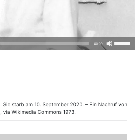
Pfeiltasten
00:00
Hoch/Runte
benutzen,
um
die
Lautstärke
zu
regeln.
. Sie starb am 10. September 2020. – Ein Nachruf von
n, via Wikimedia Commons 1973.