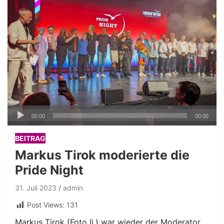
Audio-
00:00
00:00
Player
BEITRAG
Markus Tirok moderierte die
Pride Night
31. Juli 2023
admin
Post Views:
131
Markus Tirok (Foto li.) war wieder der Moderator