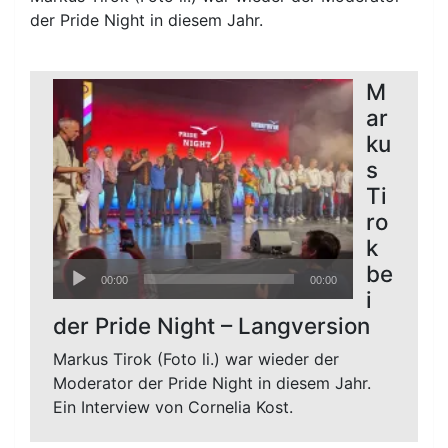
der Pride Night in diesem Jahr.
M
ar
ku
s
Ti
ro
k
Audio-
be
00:00
00:00
Player
i
der Pride Night – Langversion
Markus Tirok (Foto li.) war wieder der
Moderator der Pride Night in diesem Jahr.
Ein Interview von Cornelia Kost.