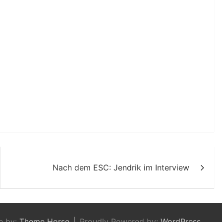
Nach dem ESC: Jendrik im Interview
e by:
Theme Horse
Proudly Powered by:
WordPress