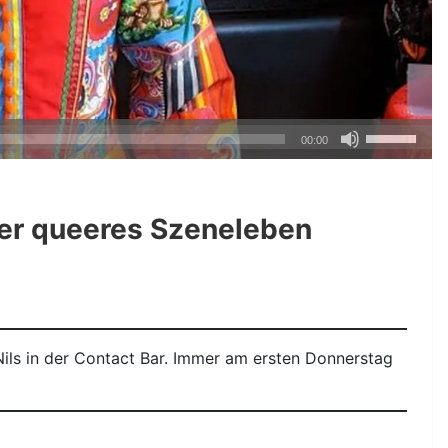
Pfeiltasten
00:00
Hoch/Runte
benutzen,
um
r queeres Szeneleben
die
Lautstärke
zu
regeln.
Nils in der Contact Bar. Immer am ersten Donnerstag