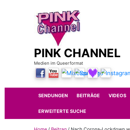
Skip
to
content
PINK CHANNEL
Medien im Queerformat
SENDUNGEN
BEITRÄGE
VIDEOS
ERWEITERTE SUCHE
Home
Beitrag
Nach Corona-Lockdown wi