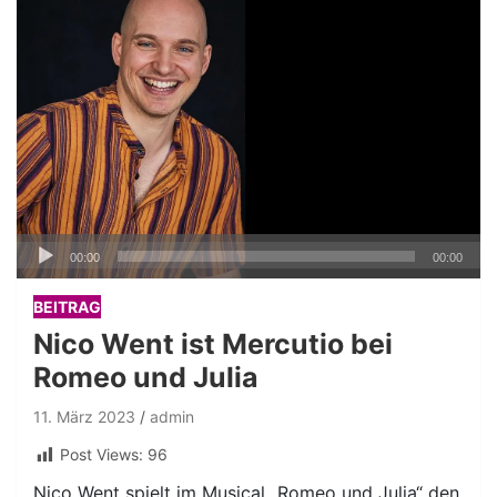
Audio-
00:00
00:00
Player
BEITRAG
Nico Went ist Mercutio bei
Romeo und Julia
11. März 2023
admin
Post Views:
96
Nico Went spielt im Musical „Romeo und Julia“ den