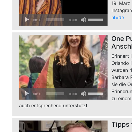
19. März
Instagra
Audio-
Pfeiltasten
hl=de
00:00
00:00
Player
Hoch/Runter
benutzen,
One Pu
um
Anschl
die
Lautstärke
Erinnert 
zu
Orlando 
regeln.
wurden 4
Barbara 
sie die O
Audio-
Pfeiltasten
Erinnerun
00:00
00:00
Player
Hoch/Runter
zu einem
auch entsprechend unterstützt.
benutzen,
um
die
Tipps
Lautstärke