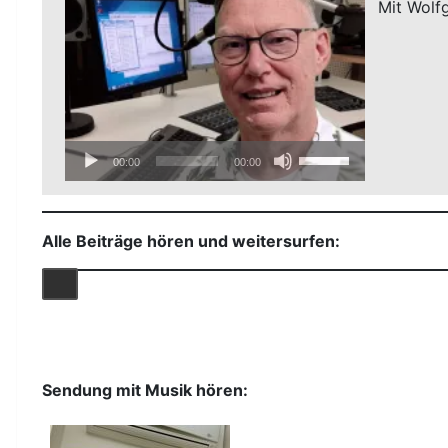
zu
Mit Wolf
regeln.
Audio-
Pfeiltasten
00:00
00:00
Player
Hoch/Runter
benutzen,
um
Alle Beiträge hören und weitersurfen:
die
Lautstärke
zu
regeln.
Sendung mit Musik hören: