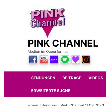
Skip
to
content
PINK CHANNEL
Medien im Queerformat
SENDUNGEN
BEITRÄGE
VIDEOS
ERWEITERTE SUCHE
Home
Sendung
Pink Channel 11.03.2023