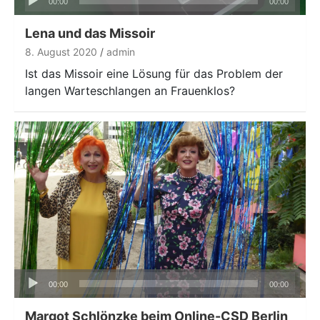
00:00
00:00
Player
Lena und das Missoir
8. August 2020
admin
Ist das Missoir eine Lösung für das Problem der
langen Warteschlangen an Frauenklos?
Audio-
00:00
00:00
Player
Margot Schlönzke beim Online-CSD Berlin