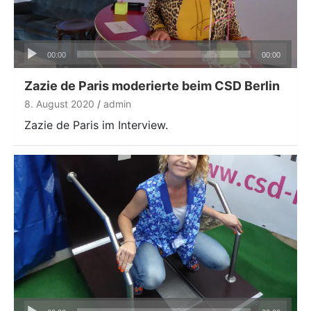
Audio-
00:00
00:00
Player
Zazie de Paris moderierte beim CSD Berlin
8. August 2020
admin
Zazie de Paris im Interview.
Audio-