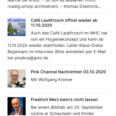
Marcel de Groot. – So soll es aussehen (Foto:
roedig.schop architekten). – thomas Diedrichs…
Café Laubfrosch öffnet wieder ab
11.10.2020
Auch das Café Laubfrosch im MHC hat
nun ein Hygienekonzept und kann ab
r
11.10.2020 wieder stattfinden. Leiter Klaus-Dieter
Begemann im Interview. Bitte anmelden per E-Mail
bei plusbus@gmx.de
Pink Channel Nachrichten 03.10.2020
Mit Wolfgang Krömer
Friedrich Merz kann’s nicht lassen
Bei einem Bildtalk am 20. September
rückte er Schwulsein und Kinder