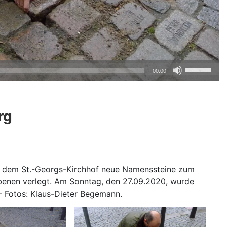
Pfeiltasten
00:00
Hoch/Runte
benutzen,
um
rg
die
Lautstärke
zu
regeln.
 dem St.-Georgs-Kirchhof neue Namenssteine zum
benen verlegt. Am Sonntag, den 27.09.2020, wurde
– Fotos: Klaus-Dieter Begemann.