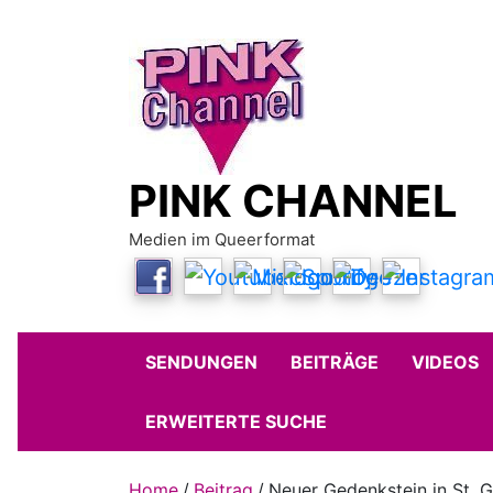
Skip
to
content
PINK CHANNEL
Medien im Queerformat
SENDUNGEN
BEITRÄGE
VIDEOS
ERWEITERTE SUCHE
Home
Beitrag
Neuer Gedenkstein in St. 