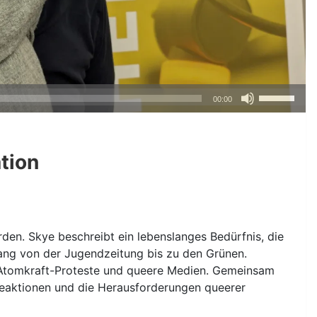
Pfeiltasten
00:00
Hoch/Runte
benutzen,
um
tion
die
Lautstärke
zu
regeln.
rden. Skye beschreibt ein lebenslanges Bedürfnis, die
gang von der Jugendzeitung bis zu den Grünen.
i-Atomkraft-Proteste und queere Medien. Gemeinsam
re Reaktionen und die Herausforderungen queerer