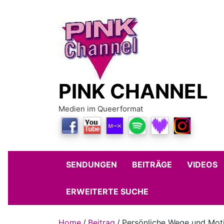
Skip
to
content
PINK CHANNEL
Medien im Queerformat
SENDUNGEN
BEITRÄGE
VIDEOS
ERWEITERTE SUCHE
Home
Beitrag
Persönliche Wege und Mot