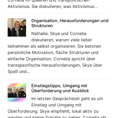
Cornelia im queeren und transpolitischen
Aktivismus. Sie diskutieren, was Aktivismus…
Organisation, Herausforderungen und
Strukturen
Nathalie, Skye und Cornelia
diskutieren, warum viele lieber
r
teilnehmen als selbst organisieren. Sie betonen
persönliche Motivation, flache Strukturen und
einfache Organisation. Cornelia spricht über
transspezifische Herausforderungen, Skye über
Spaß und…
Einstiegstipps, Umgang mit
Überforderung und Ausblick
Im letzten Gesprächsteil geht es um
Einstieg und Umgang mit
Überforderung. Skye empfiehlt, lokal aktiv zu
werden und kleine Schritte zu gehen. Cornelia rät,