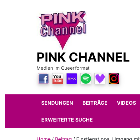
Skip
to
content
PINK CHANNEL
Medien im Queerformat
SENDUNGEN
BEITRÄGE
VIDEOS
ERWEITERTE SUCHE
Home
Beitrag
Einstiegstipps, Umgang mi