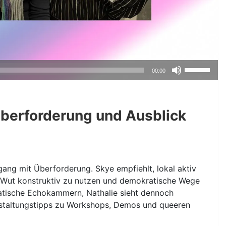
Pfeiltasten
00:00
Hoch/Runte
benutzen,
um
Überforderung und Ausblick
die
Lautstärke
zu
regeln.
ang mit Überforderung. Skye empfiehlt, lokal aktiv
t, Wut konstruktiv zu nutzen und demokratische Wege
kratische Echokammern, Nathalie sieht dennoch
nstaltungstipps zu Workshops, Demos und queeren