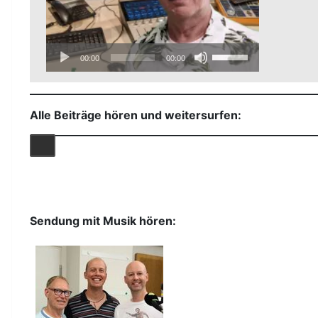
Audio-
Pfeiltasten
00:00
00:00
Player
Hoch/Runter
benutzen,
um
Alle Beiträge hören und weitersurfen:
die
Lautstärke
zu
regeln.
Sendung mit Musik hören: