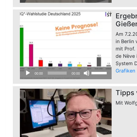
Player
Hoch/Runter
benutzen,
Ergebn
um
Gieße
die
Lautstärke
Am 7.2.2
zu
in Berlin
regeln.
mit Prof.
de Nève i
System D
Audio-
Pfeiltasten
Grafiken
00:00
00:00
Player
Hoch/Runter
benutzen,
Tipps
um
die
Mit Wolf
Lautstärke
zu
regeln.