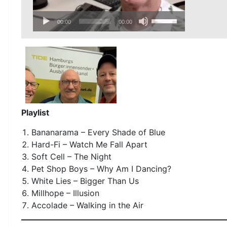
Audio-
Pfeiltasten
00:00
00:00
Player
Hoch/Runter
benutzen,
um
die
Lautstärke
zu
regeln.
Playlist
Bananarama – Every Shade of Blue
Hard-Fi – Watch Me Fall Apart
Soft Cell – The Night
Pet Shop Boys – Why Am I Dancing?
White Lies – Bigger Than Us
Millhope – Illusion
Accolade – Walking in the Air