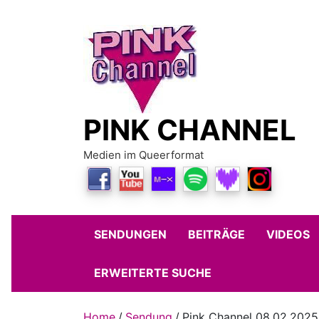
Skip
to
content
PINK CHANNEL
Medien im Queerformat
SENDUNGEN
BEITRÄGE
VIDEOS
ERWEITERTE SUCHE
Home
Sendung
Pink Channel 08.02.2025