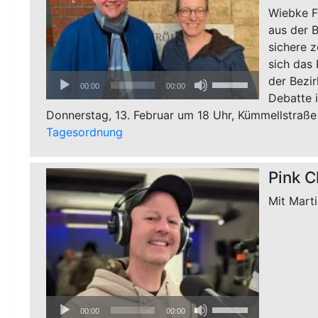
zu
Wiebke Fu
regeln.
aus der 
sichere z
sich das 
Audio-
Pfeiltasten
der Bezir
00:00
00:00
Player
Hoch/Runter
Debatte 
benutzen,
Donnerstag, 13. Februar um 18 Uhr, Kümmellstraße 
um
Tagesordnung
die
Lautstärke
Pink C
zu
regeln.
Mit Marti
Audio-
Pfeiltasten
00:00
00:00