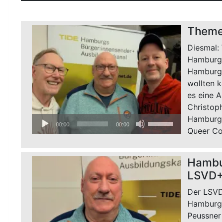
Theme
Diesmal:
Hamburg
Hamburg 
wollten k
es eine 
Christop
Hamburg-
Audio-
Pfeiltasten
00:00
00:00
Queer Co
Player
Hoch/Runter
benutzen,
um
Hambu
die
LSVD+ 
Lautstärke
zu
Der LSVD
regeln.
Hamburg-
Peussner