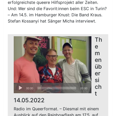
erfolgreichste queere Hilfsprojekt aller Zeiten.
Und: Wer sind die Favorit:innen beim ESC in Turin?
– Am 14.5. im Hamburger Knust: Die Band Kraus.
Stefan Kossanyi hat Sänger Micha interviewt.
Th
e
m
en
üb
er
si
Audio-
ch
00:00
00:00
Player
t
14.05.2022
Radio im Queerformat. – Diesmal mit einem
Ausblick auf den Rainbowflash am 17.5. auf