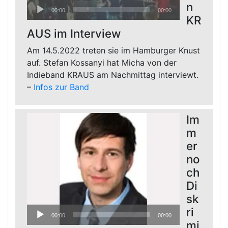
Audio-
n
00:00
00:00
Player
KR
AUS im Interview
Am 14.5.2022 treten sie im Hamburger Knust
auf. Stefan Kossanyi hat Micha von der
Indieband KRAUS am Nachmittag interviewt.
–
Infos zur Band
Im
m
er
no
ch
Di
sk
Audio-
ri
00:00
00:00
Player
mi