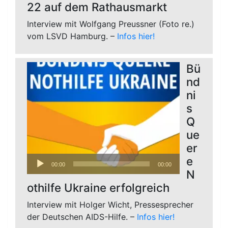
22 auf dem Rathausmarkt
Interview mit Wolfgang Preussner (Foto re.)
vom LSVD Hamburg. –
Infos hier!
Bü
nd
ni
s
Q
ue
er
Audio-
e
00:00
00:00
Player
N
othilfe Ukraine erfolgreich
Interview mit Holger Wicht, Pressesprecher
der Deutschen AIDS-Hilfe. –
Infos hier!