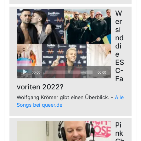
W
er
si
nd
di
e
ES
Audio-
C-
00:00
00:00
Player
Fa
voriten 2022?
Wolfgang Krömer gibt einen Überblick. –
Alle
Songs bei queer.de
Pi
nk