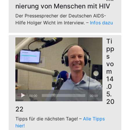
nierung von Menschen mit HIV
Der Pressesprecher der Deutschen AIDS-
Hilfe Holger Wicht im Interview. –
Infos dazu
Ti
pp
s
vo
m
14
.0
Audio-
5.
00:00
00:00
Player
20
22
Tipps für die nächsten Tage! –
Alle Tipps
hier!