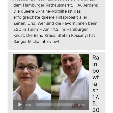
dem Hamburger Rathausmarkt. – Außerdem:
Die queere Ukraine-Nothilfe ist das
erfolgreichste queere Hilfsprojekt aller
Zeiten. Und: Wer sind die Favorit:innen beim
ESC in Turin? – Am 14.5. im Hamburger
Knust: Die Band Kraus. Stefan Kossanyi hat
Sänger Micha interviewt.
Ra
in
bo
wf
la
sh
17.
Audio-
5.
00:00
00:00
Player
20