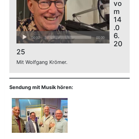
vo
m
14
.0
Audio-
6.
00:00
00:00
Player
20
25
Mit Wolfgang Krömer.
Sendung mit Musik hören: