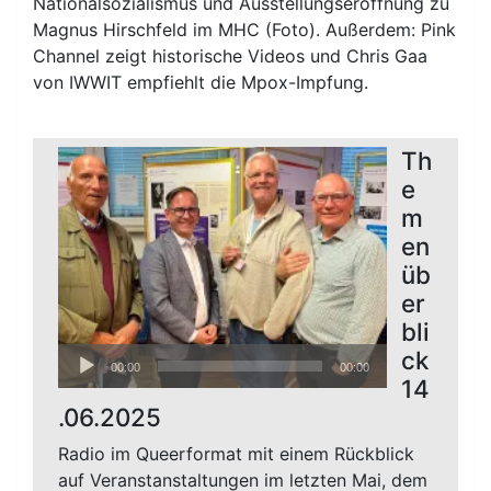
Nationalsozialismus und Ausstellungseröffnung zu
Magnus Hirschfeld im MHC (Foto). Außerdem: Pink
Channel zeigt historische Videos und Chris Gaa
von IWWIT empfiehlt die Mpox-Impfung.
Th
e
m
en
üb
er
bli
Audio-
ck
00:00
00:00
Player
14
.06.2025
Radio im Queerformat mit einem Rückblick
auf Veranstanstaltungen im letzten Mai, dem