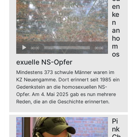
en
ke
n
an
ho
Audio-
m
00:00
00:00
Player
os
exuelle NS-Opfer
Mindestens 373 schwule Männer waren im
KZ Neuengamme. Dort erinnert seit 1985 ein
Gedenkstein an die homosexuellen NS-
Opfer. Am 4. Mai 2025 gab es nun mehrere
Reden, die an die Geschichte erinnerten.
Pi
nk
Ch