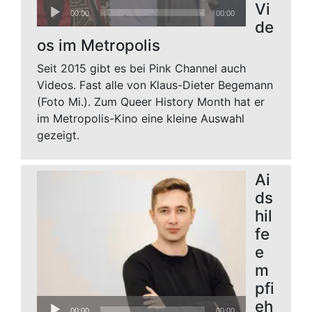
Audio-
Vi
00:00
00:00
Player
de
os im Metropolis
Seit 2015 gibt es bei Pink Channel auch
Videos. Fast alle von Klaus-Dieter Begemann
(Foto Mi.). Zum Queer History Month hat er
im Metropolis-Kino eine kleine Auswahl
gezeigt.
Ai
ds
hil
fe
e
m
pfi
Audio-
eh
00:00
00:00