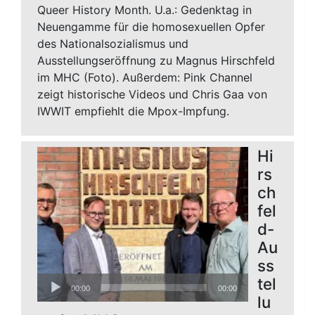
Queer History Month. U.a.: Gedenktag in
Neuengamme für die homosexuellen Opfer
des Nationalsozialismus und
Ausstellungseröffnung zu Magnus Hirschfeld
im MHC (Foto). Außerdem: Pink Channel
zeigt historische Videos und Chris Gaa von
IWWIT empfiehlt die Mpox-Impfung.
Hi
rs
ch
fel
d-
Au
ss
Audio-
tel
00:00
00:00
Player
lu