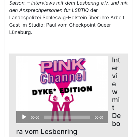
Saison. – Interviews mit dem Lesbenrig e.V. und mit
den Ansprechpersonen für LSBTIQ
der
Landespolizei Schleswig-Holstein über ihre Arbeit.
Gast im Studio: Paul vom Checkpoint Queer
Lüneburg.
Int
er
vi
e
w
mi
t
Audio-
De
00:00
00:00
Player
bo
ra vom Lesbenring