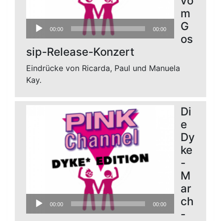
vo
m
Audio-
G
00:00
00:00
Player
os
sip-Release-Konzert
Eindrücke von Ricarda, Paul und Manuela
Kay.
Di
e
Dy
ke
-
M
ar
Audio-
ch
00:00
00:00
Player
-