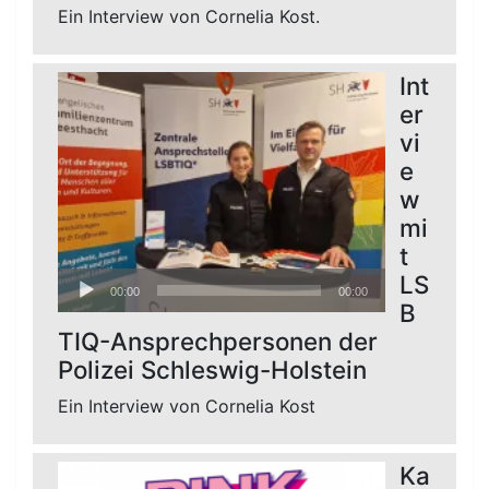
Ein Interview von Cornelia Kost.
Int
er
vi
e
w
mi
t
Audio-
LS
00:00
00:00
Player
B
TIQ-Ansprechpersonen der
Polizei Schleswig-Holstein
Ein Interview von Cornelia Kost
Ka