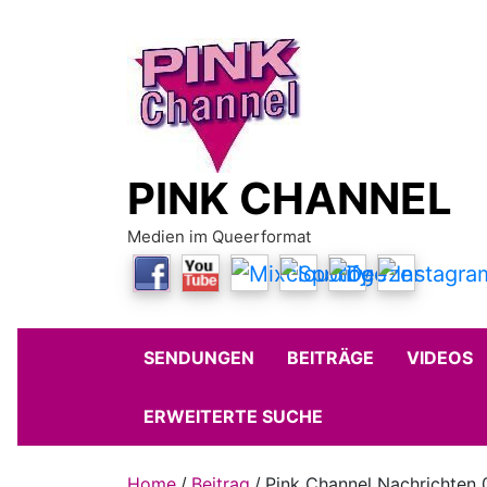
Skip
to
content
PINK CHANNEL
Medien im Queerformat
SENDUNGEN
BEITRÄGE
VIDEOS
ERWEITERTE SUCHE
Home
Beitrag
Pink Channel Nachrichten 