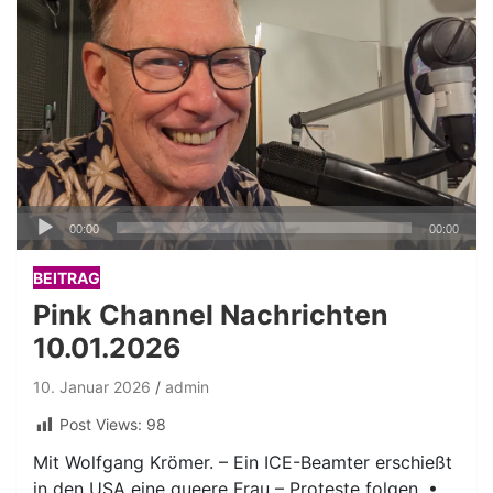
Audio-
00:00
00:00
Player
BEITRAG
Pink Channel Nachrichten
10.01.2026
10. Januar 2026
admin
Post Views:
98
Mit Wolfgang Krömer. – Ein ICE-Beamter erschießt
in den USA eine queere Frau – Proteste folgen. •