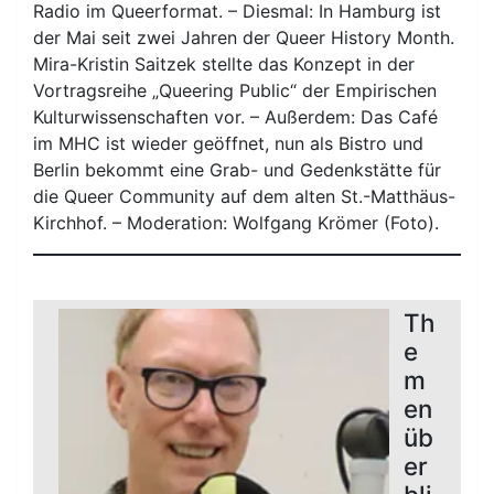
Radio im Queerformat. – Diesmal: In Hamburg ist
der Mai seit zwei Jahren der Queer History Month.
Mira-Kristin Saitzek stellte das Konzept in der
Vortragsreihe „Queering Public“ der Empirischen
Kulturwissenschaften vor. – Außerdem: Das Café
im MHC ist wieder geöffnet, nun als Bistro und
Berlin bekommt eine Grab- und Gedenkstätte für
die Queer Community auf dem alten St.-Matthäus-
Kirchhof. – Moderation: Wolfgang Krömer (Foto).
Th
e
m
en
üb
er