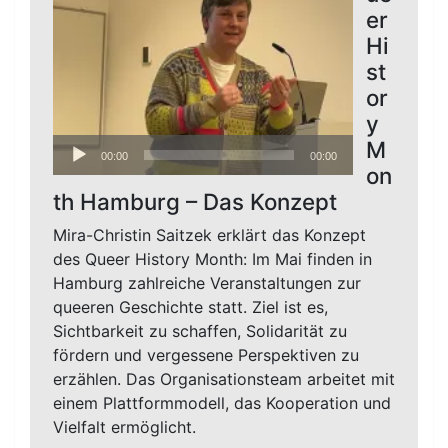
er
Hi
st
or
y
Audio-
M
00:00
00:00
Player
on
th Hamburg – Das Konzept
Mira-Christin Saitzek erklärt das Konzept
des Queer History Month: Im Mai finden in
Hamburg zahlreiche Veranstaltungen zur
queeren Geschichte statt. Ziel ist es,
Sichtbarkeit zu schaffen, Solidarität zu
fördern und vergessene Perspektiven zu
erzählen. Das Organisationsteam arbeitet mit
einem Plattformmodell, das Kooperation und
Vielfalt ermöglicht.