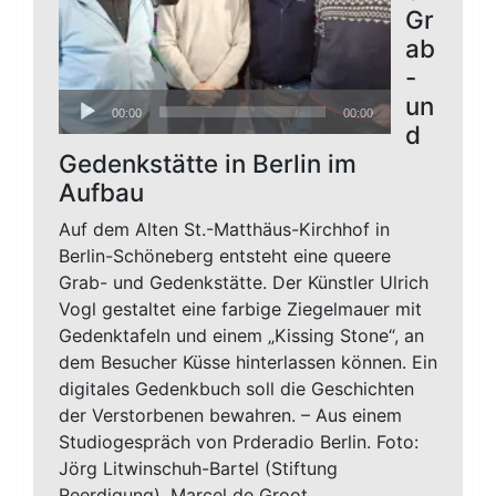
Gr
ab
-
Audio-
un
00:00
00:00
Player
d
Gedenkstätte in Berlin im
Aufbau
Auf dem Alten St.-Matthäus-Kirchhof in
Berlin-Schöneberg entsteht eine queere
Grab- und Gedenkstätte. Der Künstler Ulrich
Vogl gestaltet eine farbige Ziegelmauer mit
Gedenktafeln und einem „Kissing Stone“, an
dem Besucher Küsse hinterlassen können. Ein
digitales Gedenkbuch soll die Geschichten
der Verstorbenen bewahren. – Aus einem
Studiogespräch von Prderadio Berlin. Foto:
Jörg Litwinschuh-Bartel (Stiftung
Reerdigung), Marcel de Groot