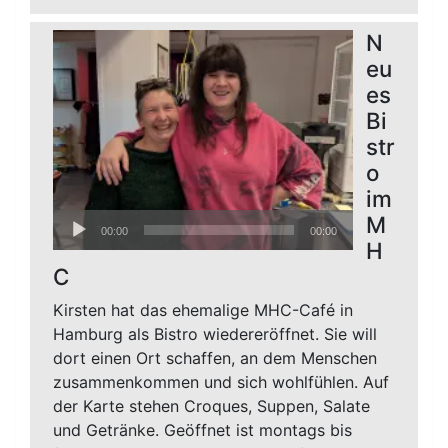
N
eu
es
Bi
str
o
im
Audio-
M
00:00
00:00
Player
H
C
Kirsten hat das ehemalige MHC-Café in
Hamburg als Bistro wiedereröffnet. Sie will
dort einen Ort schaffen, an dem Menschen
zusammenkommen und sich wohlfühlen. Auf
der Karte stehen Croques, Suppen, Salate
und Getränke. Geöffnet ist montags bis