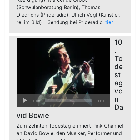
(Schwulenberatung Berlin), Thomas
Diedrichs (Prideradio), Ulrich Vogl (Künstler,
re. im Bild) – Sendung bei Prideradio
hier
10
.
To
de
st
ag
vo
Audio-
n
00:00
00:00
Player
Da
vid Bowie
Zum zehnten Todestag erinnert Pink Channel
an David Bowie: den Musiker, Performer und