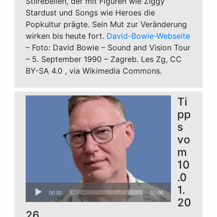
Stilrebellen, der mit Figuren wie Ziggy
Stardust und Songs wie Heroes die
Popkultur prägte. Sein Mut zur Veränderung
wirken bis heute fort.
David-Bowie-Webseite
– Foto: David Bowie – Sound and Vision Tour
– 5. September 1990 – Zagreb. Les Zg, CC
BY-SA 4.0
, via Wikimedia Commons.
Ti
pp
s
vo
m
10
.0
Audio-
1.
00:00
00:00
Player
20
26