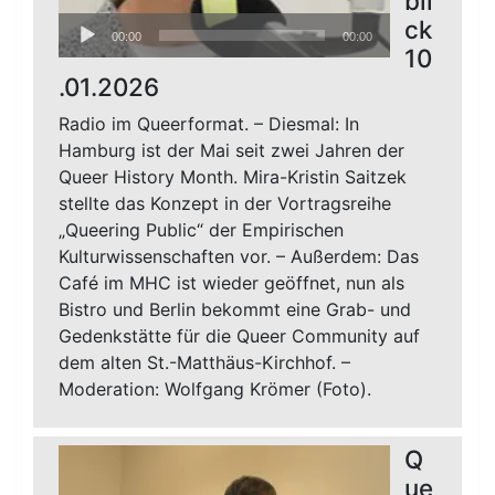
bli
Audio-
ck
00:00
00:00
Player
10
.01.2026
Radio im Queerformat. – Diesmal: In
Hamburg ist der Mai seit zwei Jahren der
Queer History Month. Mira-Kristin Saitzek
stellte das Konzept in der Vortragsreihe
„Queering Public“ der Empirischen
Kulturwissenschaften vor. – Außerdem: Das
Café im MHC ist wieder geöffnet, nun als
Bistro und Berlin bekommt eine Grab- und
Gedenkstätte für die Queer Community auf
dem alten St.-Matthäus-Kirchhof. –
Moderation: Wolfgang Krömer (Foto).
Q
ue