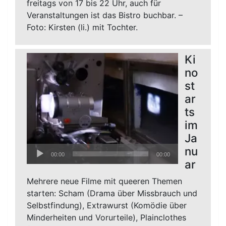
freitags von 17 bis 22 Uhr, auch für
Veranstaltungen ist das Bistro buchbar. –
Foto: Kirsten (li.) mit Tochter.
Ki
no
st
ar
ts
im
Ja
Audio-
nu
00:00
00:00
Player
ar
Mehrere neue Filme mit queeren Themen
starten: Scham (Drama über Missbrauch und
Selbstfindung), Extrawurst (Komödie über
Minderheiten und Vorurteile), Plainclothes