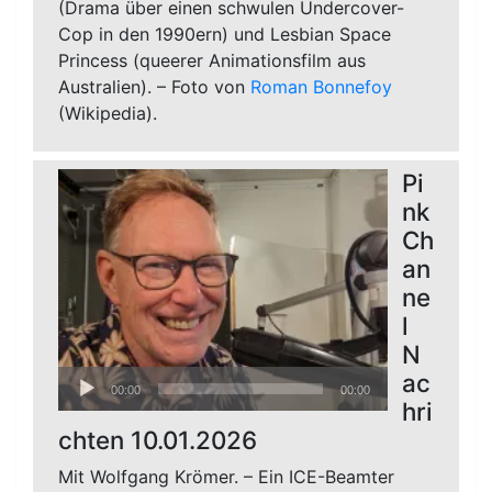
(Drama über einen schwulen Undercover-
Cop in den 1990ern) und Lesbian Space
Princess (queerer Animationsfilm aus
Australien). – Foto von
Roman Bonnefoy
(Wikipedia).
Pi
nk
Ch
an
ne
l
N
Audio-
ac
00:00
00:00
Player
hri
chten 10.01.2026
Mit Wolfgang Krömer. – Ein ICE-Beamter